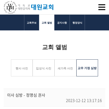
SITEM
교회주보
교회 앨범
공지사항
행정양식
교회소개
교회 앨범
교회소개
담임목사 인사말
연혁
교우 가정 심방
행사 사진
입성식 사진
새가족 사진
1971~1996
2000~2009
2010~2019
2020~2023
이사 심방 - 정명심 권사
섬기는 이들
2023-12-12 13:17:16
담임목사