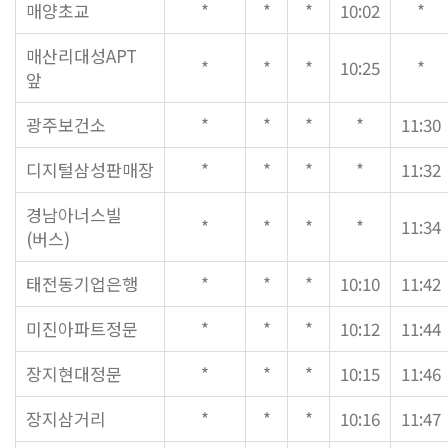
말씀과 찬양
매양초교
*
*
*
10:02
*
매산리대성APT
*
*
*
10:25
*
주일설교
앞
Hiel Worship
광주보건소
*
*
*
*
11:30
디지털삼성판매장
*
*
*
*
11:32
교육과 훈련
경남아너스빌
*
*
*
*
11:34
(버스)
교회학교
영아부
태전동기업은행
*
*
*
10:10
11:42
유치부
미진아파트정문
*
*
*
10:12
11:44
유년부
초등부
장지현대정문
*
*
*
10:15
11:46
청소년부
대원 어와나 클럽
장지삼거리
*
*
*
10:16
11:47
청년부