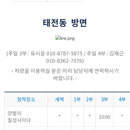
교역자
사역자
태전동 방면
장로
예배 안내
차량 운행
금광동-은행동
수정구
(주일 3부 : 유시윤 010-8787-5075 / 주일 4부 : 김재근
010-8362-7076)
상대원3동,하대원
목현동
- 차량을 이용하실 분은 미리 담당자께 연락하시기
태전동
바랍니다. -
곤지암,광주
분당,도촌동
정차장소
새벽
1부
2부
3부
4부
동판교,야탑
오시는 길
양벌리
*
*
*
10:00
*
칠성사이다