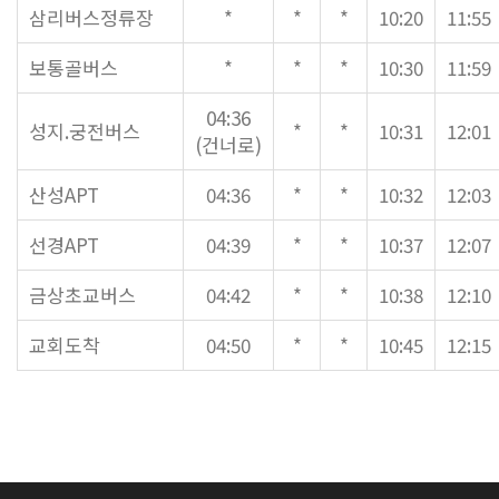
삼리버스정류장
*
*
*
10:20
11:55
대원 크리스천 아카데미
보통골버스
*
*
*
10:30
11:59
04:36
복지와 선교
성지.궁전버스
*
*
10:31
12:01
(건너로)
굿패밀리 복지재단
산성APT
04:36
*
*
10:32
12:03
대원 전도대
선경APT
04:39
*
*
10:37
12:07
스포츠선교회
국내선교
금상초교버스
04:42
*
*
10:38
12:10
해외선교
교회도착
04:50
*
*
10:45
12:15
법인후원금내역
소식과 나눔