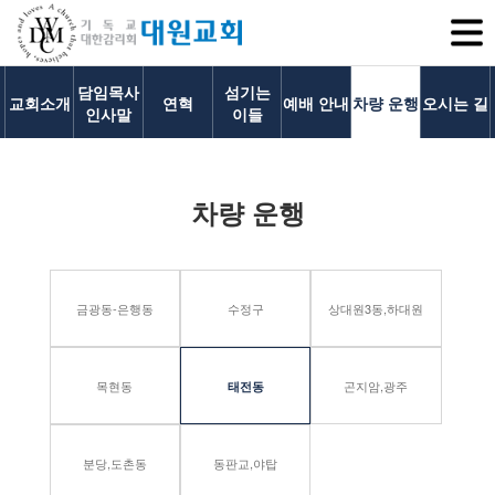
SITEM
담임목사
섬기는
교회소개
연혁
예배 안내
차량 운행
오시는 길
인사말
이들
교회소개
차량 운행
교회소개
담임목사 인사말
연혁
금광동-은행동
수정구
상대원3동,하대원
1971~1996
2000~2009
2010~2019
목현동
곤지암,광주
태전동
2020~2023
섬기는 이들
분당,도촌동
동판교,야탑
담임목사