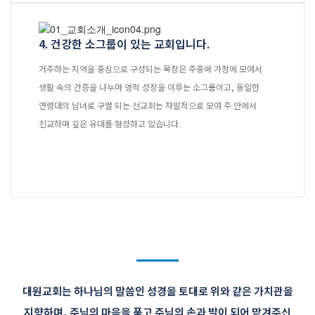
대원 크리스천 아카데미
4. 건강한 소그룹이 있는 교회입니다.
거주하는 지역을 중심으로 구성되는 목장은 주중에 가정에 모여서
복지와 선교
생활 속의 간증을 나누며 영적 성장을 이루는 소그룹이고, 동일한
연령대의 남녀로 구별 되는 선교회는 자발적으로 모여 주 안에서
굿패밀리 복지재단
친교하며 깊은 유대를 형성하고 있습니다.
대원 전도대
스포츠선교회
국내선교
해외선교
법인후원금내역
소식과 나눔
대원교회는 하나님의 말씀인 성경을 토대로 위와 같은 가치관을
지향하며,
주님의 마음을 품고 주님의 손과 발이 되어 맡겨주신