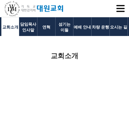
SITEM
담임목사
섬기는
교회소개
연혁
예배 안내
차량 운행
오시는 길
인사말
이들
교회소개
교회소개
교회소개
담임목사 인사말
대원교회 홈페이지에 방문하신 것을
연혁
환영합니다.
1971~1996
2000~2009
저희 대원교회는 성도 한 사람에게 집중하고 한 가정에 관심을 가지고
2010~2019
돌아보며 꾸준하고 차분하게 성장하고 있는
2020~2023
섬기는 이들
건강한 교회이며, 교회의 본질인 영혼을 돌보고, 마음을 치유하며, 관계를
회복하는 상담목회를 지향합니다.
담임목사