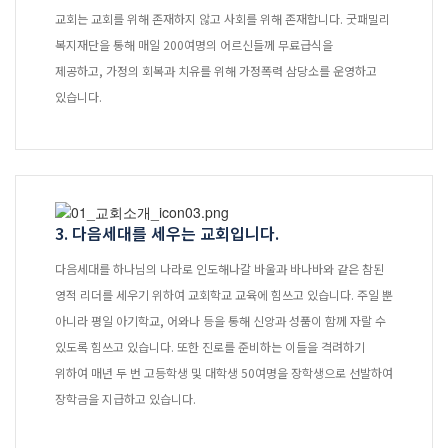
말씀과 찬양
교회는 교회를 위해 존재하지 않고 사회를 위해 존재합니다. 굿패밀리
복지재단을 통해 매일 200여명의 어르신들께 무료급식을
주일설교
제공하고, 가정의 회복과 치유를 위해 가정폭력 삼당소를 운영하고
있습니다.
Hiel Worship
교육과 훈련
3. 다음세대를 세우는 교회입니다.
교회학교
다음세대를 하나님의 나라로 인도해나갈 바울과 바나바와 같은 참된
영아부
영적 리더를 세우기 위하여 교회학교 교육에 힘쓰고 있습니다. 주일 뿐
유치부
아니라 평일 아기학교, 어와나 등을 통해 신앙과 성품이 함께 자랄 수
유년부
있도록 힘쓰고 있습니다. 또한 진로를 준비하는 이들을 격려하기
초등부
위하여 매년 두 번 고등학생 및 대학생 50여명을 장학생으로 선발하여
청소년부
장학금을 지급하고 있습니다.
대원 어와나 클럽
청년부