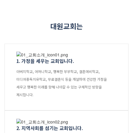
교역자
사역자
장로
대원교회는
예배 안내
차량 운행
금광동-은행동
수정구
1. 가정을 세우는 교회입니다.
상대원3동,하대원
목현동
아버지학교, 어머니학교, 행복한 부부학교, 결혼예비학교,
태전동
미디어중독치유학교, 무료결혼식 등을 개설하여 건강한 가정을
곤지암,광주
세우고 행복한 미래를 향해 나아갈 수 있는 구체적인 방향을
분당,도촌동
제시합니다.
동판교,야탑
오시는 길
2. 지역사회를 섬기는 교회입니다.