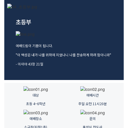
교역자
사역자
장로
초등부
예배 안내
차량 운행
금광동-은행동
예배드림이 기쁨이 됩니다.
수정구
"이 백성은 내가 나를 위하여 지었나니 나를 찬송하게 하려 함이니라"
상대원3동,하대원
- 이사야 43장 21절
목현동
태전동
곤지암,광주
분당,도촌동
대상
예배시간
동판교,야탑
초등 4~6학년
주일 오전 11시20분
오시는 길
예배장소
문의
소극장(지하1층)
홍성식 전도사