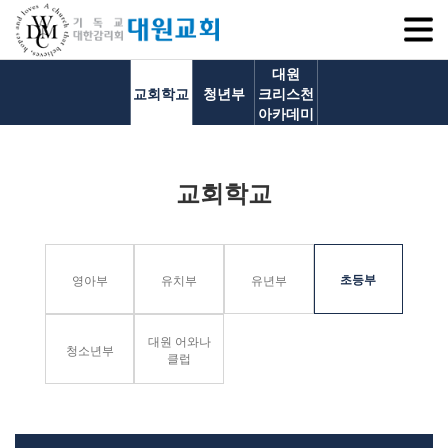
SITEM
대원
교회학교
청년부
크리스천
아카데미
교회소개
교회학교
교회소개
담임목사 인사말
연혁
초등부
영아부
유치부
유년부
1971~1996
2000~2009
대원 어와나
2010~2019
청소년부
클럽
2020~2023
섬기는 이들
담임목사