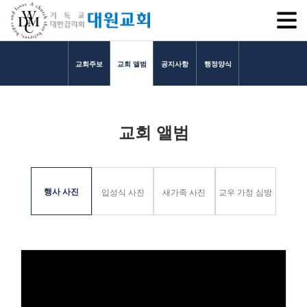
SITEM
교회주보
교회 앨범
공지사항
행정양식
교회소개
교회 앨범
교회소개
담임목사 인사말
연혁
행사 사진
입성식 사진
새가족 사진
교우 가정 심방
1971~1996
2000~2009
2010~2019
2020~2023
섬기는 이들
담임목사