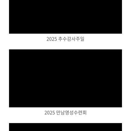
교역자
Views
사역자
장로
예배 안내
차량 운행
2025 추수감사주일
금광동-은행동
수정구
상대원3동,하대원
목현동
태전동
곤지암,광주
Views
분당,도촌동
동판교,야탑
오시는 길
2025 만남영성수련회