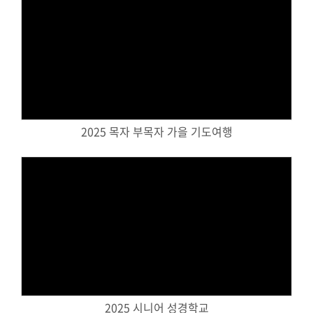
말씀과 찬양
주일설교
Views
Hiel Worship
교육과 훈련
2025 목자 부목자 가을 기도여행
교회학교
영아부
유치부
유년부
Views
초등부
청소년부
대원 어와나 클럽
2025 시니어 성경학교
청년부