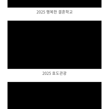
교회주보
2025 행복한 결혼학교
교회 앨범
행사 사진
입성식 사진
새가족 사진
교우 가정 심방
공지사항
Views
행정양식
2025 효도관광