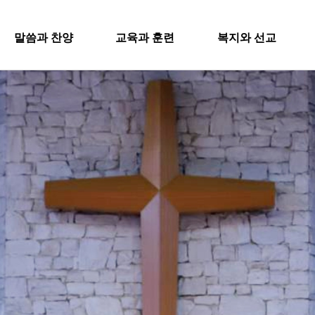
SITEMA
말씀과 찬양
교육과 훈련
복지와 선교
주일설교
교회학교
굿패밀리 복지재단
교회
과 찬양
교육과 훈련
복지와 
영아부
iel Worship
대원 전도대
교회
유치부
행
스포츠선교회
유년부
입
설교
교회학교
굿패밀리
국내선교
초등부
새
해외선교
Worship
영아부
대원 전
청소년부
교
법인후원금내역
대원 어와나 클럽
유치부
스포츠선
공지
청년부
유년부
행정
국내선교
대원 크리스천 아카데미
초등부
해외선교
청소년부
법인후원
대원 어와나 클럽
청년부
대원 크리스천 아카데미