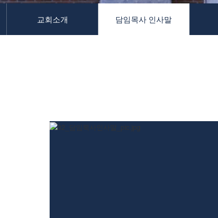
교역자
교회소개
담임목사 인사말
사역자
장로
예배 안내
차량 운행
금광동-은행동
수정구
상대원3동,하대원
목현동
태전동
곤지암,광주
분당,도촌동
동판교,야탑
오시는 길