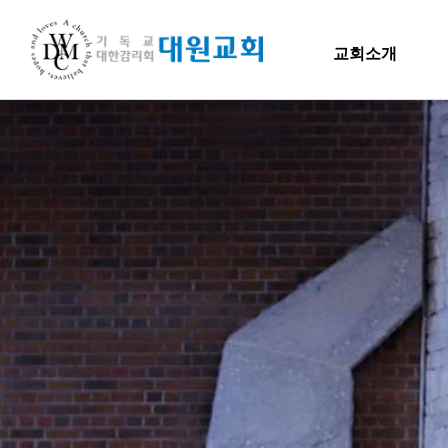
교회소개
교회소개
교회소개
말씀
담임목사 인사말
H
연혁
교회소개
주일
섬기는 이들
담임목사
담임목사 인사말
Hiel 
교역자
연혁
사역자
장로
1971~1996
예배 안내
2000~2009
차량 운행
2010~2019
오시는 길
2020~2023
섬기는 이들
담임목사