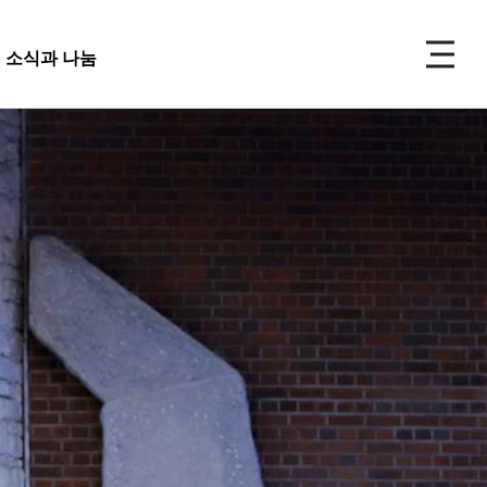
P
소식과 나눔
주보
선교
소식과 나눔
 앨범
사 사진
성식 사진
 복지재단
교회주보
가족 사진
도대
교회 앨범
우 가정 심방
교회
행사 사진
사항
입성식 사진
양식
새가족 사진
교우 가정 심방
금내역
공지사항
행정양식