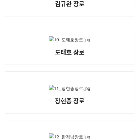
김규완 장로
교회주보
교회 앨범
행사 사진
입성식 사진
새가족 사진
도태호 장로
교우 가정 심방
공지사항
행정양식
장현종 장로