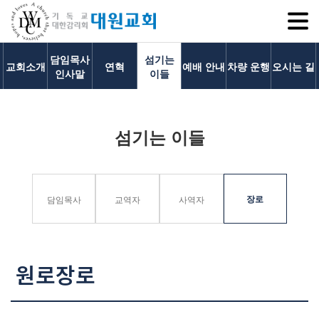
SITEM
담임목사
섬기는
교회소개
연혁
예배 안내
차량 운행
오시는 길
인사말
이들
교회소개
섬기는 이들
교회소개
담임목사 인사말
연혁
장로
담임목사
교역자
사역자
1971~1996
2000~2009
2010~2019
원로장로
2020~2023
섬기는 이들
담임목사