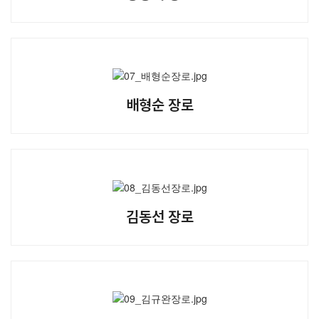
대원 크리스천 아카데미
복지와 선교
배형순 장로
굿패밀리 복지재단
대원 전도대
스포츠선교회
국내선교
해외선교
김동선 장로
법인후원금내역
소식과 나눔