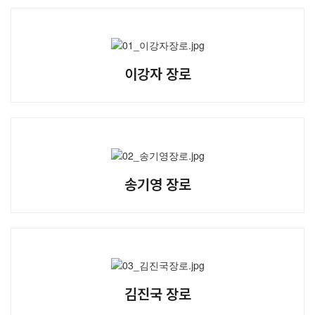
교역자
사역자
장로
예배 안내
이강자 장로
차량 운행
금광동-은행동
수정구
상대원3동,하대원
목현동
송기영 장로
태전동
곤지암,광주
분당,도촌동
동판교,야탑
오시는 길
김진국 장로