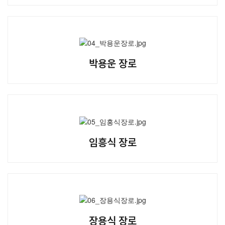
말씀과 찬양
주일설교
Hiel Worship
박용운 장로
교육과 훈련
교회학교
임흥식 장로
영아부
유치부
유년부
초등부
청소년부
대원 어와나 클럽
장용식 장로
청년부