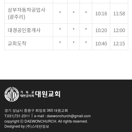
대원 크리스천 아카데미
삼부자동차공업사
*
*
*
10:18
11:58
(광주리)
대경공인중개사
*
*
*
10:20
12:00
복지와 선교
교회도착
*
*
*
10:40
12:15
굿패밀리 복지재단
대원 전도대
스포츠선교회
국내선교
해외선교
법인후원금내역
경기 성남시 중원구 희망로 365 대원교회
|
T.031)731-2311
e-mail : daewonchurch@gmail.com
소식과 나눔
copyright ⓒ DAEWONCHURCH. All rights reserved.
Designed by
(주)스데반정보