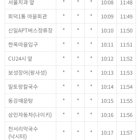
말씀과 찬양
서울치과 앞
*
*
*
10:08
11:48
회덕1통 마을회관
*
*
*
10:09
11:49
주일설교
신일APT버스정류장
*
*
*
10:10
11:50
Hiel Worship
한옥마을입구
*
*
*
10:11
11:51
교육과 훈련
CU24시 앞
*
*
*
10:12
11:52
보성장어(왕사성)
*
*
*
10:13
11:53
교회학교
밀토랑칼국수
*
*
*
10:14
11:54
영아부
유치부
동강매운탕
*
*
*
10:15
11:55
유년부
초등부
삼민자동차(나이키)
*
*
*
10:16
11:56
청소년부
천서리막국수
대원 어와나 클럽
*
*
*
10:17
11:57
(낙시터)
청년부