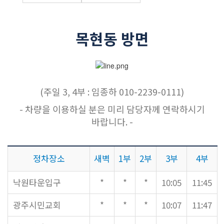
교역자
사역자
목현동 방면
장로
예배 안내
차량 운행
금광동-은행동
수정구
(주일 3, 4부 : 임종하 010-2239-0111)
상대원3동,하대원
- 차량을 이용하실 분은 미리 담당자께 연락하시기
목현동
바랍니다. -
태전동
곤지암,광주
정차장소
새벽
1부
2부
3부
4부
분당,도촌동
동판교,야탑
낙원타운입구
*
*
*
10:05
11:45
오시는 길
광주시민교회
*
*
*
10:07
11:47