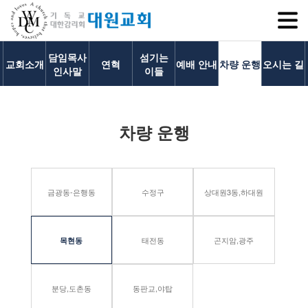
SITEM
담임목사
섬기는
교회소개
연혁
예배 안내
차량 운행
오시는 길
인사말
이들
교회소개
차량 운행
교회소개
담임목사 인사말
연혁
금광동-은행동
수정구
상대원3동,하대원
1971~1996
2000~2009
2010~2019
태전동
곤지암,광주
목현동
2020~2023
섬기는 이들
분당,도촌동
동판교,야탑
담임목사