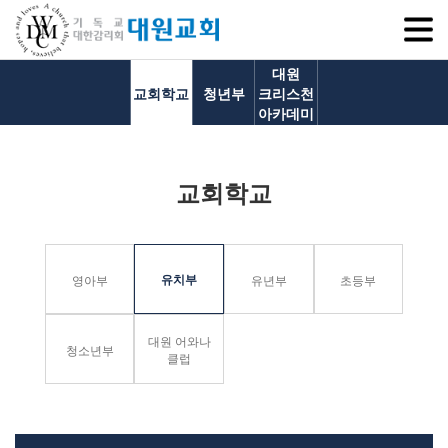
SITEM
대원
교회학교
청년부
크리스천
아카데미
교회소개
교회학교
교회소개
담임목사 인사말
연혁
유치부
영아부
유년부
초등부
1971~1996
2000~2009
대원 어와나
2010~2019
청소년부
클럽
2020~2023
섬기는 이들
담임목사