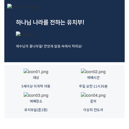
교역자
사역자
장로
하나님 나라를 전하는 유치부!
예배 안내
차량 운행
금광동-은행동
예수님의 꿈나무들! 찬양과 말씀 속에서 자라요!
수정구
상대원3동,하대원
목현동
태전동
대상
예배시간
곤지암,광주
5세이상 미취학 아동
주일 오전 11시30분
분당,도촌동
동판교,야탑
예배장소
문의
오시는 길
유치부실(준2층)
이상희 전도사