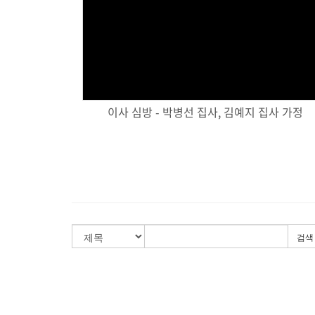
Views
이사 심방 - 박병선 집사, 김예지 집사 가정
검색