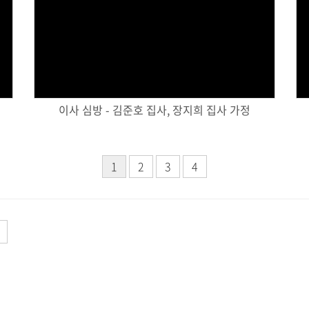
Views
이사 심방 - 김준호 집사, 장지희 집사 가정
1
2
3
4