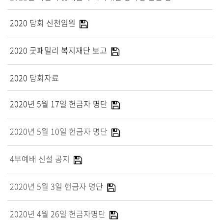
말씀과 찬양
2020 당회 신천임원
주일설교
Hiel Worship
2020 굿패밀리 복지재단 보고
2020 당회자료
교육과 훈련
2020년 5월 17일 헌금자 명단
교회학교
2020년 5월 10일 헌금자 명단
영아부
유치부
4부예배 신설 공지
유년부
초등부
2020년 5월 3일 헌금자 명단
청소년부
대원 어와나 클럽
2020년 4월 26일 헌금자명단
청년부