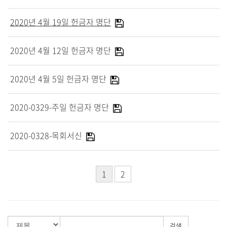
대원 크리스천 아카데미
2020년 4월 19일 헌금자 명단
2020년 4월 12일 헌금자 명단
복지와 선교
2020년 4월 5일 헌금자 명단
굿패밀리 복지재단
대원 전도대
2020-0329-주일 헌금자 명단
스포츠선교회
국내선교
2020-0328-목회서신
해외선교
법인후원금내역
1
2
소식과 나눔
검색