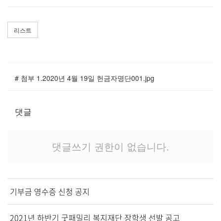
교역자
사역자
리스트
장로
예배 안내
차량 운행
금광동-은행동
# 첨부 1.2020년 4월 19일 헌금자명단001.jpg
수정구
상대원3동,하대원
댓글
목현동
태전동
곤지암,광주
댓글쓰기 권한이 없습니다.
분당,도촌동
동판교,야탑
오시는 길
기부금 영수증 신청 공지
2021년 하반기 굿패밀리 복지재단 장학생 선발 공고