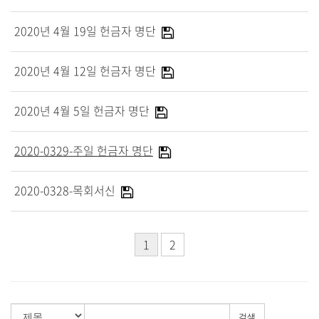
대원 크리스천 아카데미
2020년 4월 19일 헌금자 명단
2020년 4월 12일 헌금자 명단
복지와 선교
2020년 4월 5일 헌금자 명단
굿패밀리 복지재단
대원 전도대
2020-0329-주일 헌금자 명단
스포츠선교회
국내선교
2020-0328-목회서신
해외선교
법인후원금내역
1
2
소식과 나눔
검색