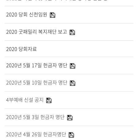
말씀과 찬양
2020 당회 신천임원
주일설교
Hiel Worship
2020 굿패밀리 복지재단 보고
2020 당회자료
교육과 훈련
2020년 5월 17일 헌금자 명단
교회학교
2020년 5월 10일 헌금자 명단
영아부
유치부
4부예배 신설 공지
유년부
초등부
2020년 5월 3일 헌금자 명단
청소년부
대원 어와나 클럽
2020년 4월 26일 헌금자명단
청년부