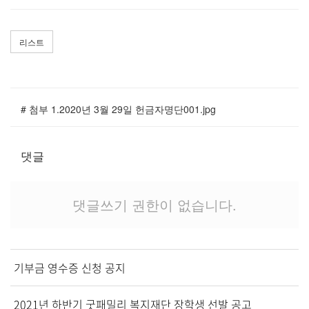
교역자
사역자
리스트
장로
예배 안내
차량 운행
금광동-은행동
# 첨부 1.2020년 3월 29일 헌금자명단001.jpg
수정구
상대원3동,하대원
댓글
목현동
태전동
곤지암,광주
댓글쓰기 권한이 없습니다.
분당,도촌동
동판교,야탑
오시는 길
기부금 영수증 신청 공지
2021년 하반기 굿패밀리 복지재단 장학생 선발 공고