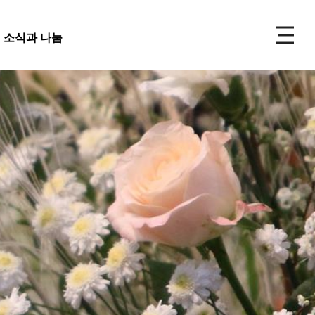
P
소식과 나눔
주보
선교
소식과 나눔
 앨범
사 사진
성식 사진
 복지재단
교회주보
가족 사진
도대
교회 앨범
우 가정 심방
교회
행사 사진
사항
입성식 사진
양식
새가족 사진
교우 가정 심방
금내역
공지사항
행정양식