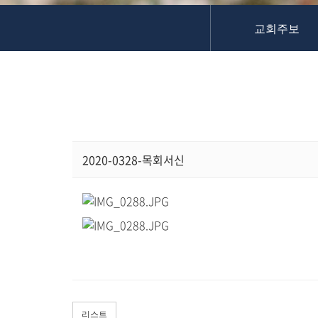
교역자
교회주보
사역자
장로
예배 안내
차량 운행
금광동-은행동
수정구
상대원3동,하대원
2020-0328-목회서신
목현동
태전동
곤지암,광주
분당,도촌동
동판교,야탑
오시는 길
리스트