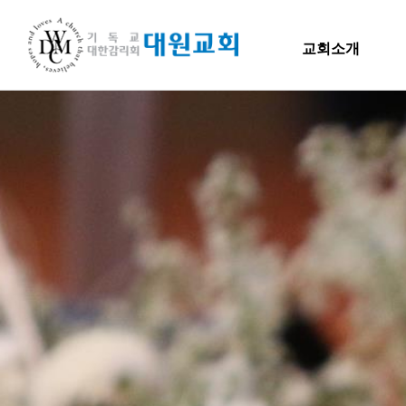
교회소개
교회소개
교회소개
말씀
담임목사 인사말
H
연혁
교회소개
주일
섬기는 이들
담임목사
담임목사 인사말
Hiel 
교역자
연혁
사역자
장로
1971~1996
예배 안내
2000~2009
차량 운행
2010~2019
오시는 길
2020~2023
섬기는 이들
담임목사