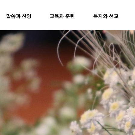
SITEMA
말씀과 찬양
교육과 훈련
복지와 선교
주일설교
교회학교
굿패밀리 복지재단
교회
과 찬양
교육과 훈련
복지와 
영아부
iel Worship
대원 전도대
교회
유치부
행
스포츠선교회
유년부
입
설교
교회학교
굿패밀리
국내선교
초등부
새
해외선교
Worship
영아부
대원 전
청소년부
교
법인후원금내역
대원 어와나 클럽
유치부
스포츠선
공지
청년부
유년부
행정
국내선교
대원 크리스천 아카데미
초등부
해외선교
청소년부
법인후원
대원 어와나 클럽
청년부
대원 크리스천 아카데미