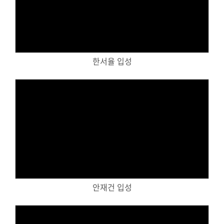
Views
한서율 입성
Views
안재건 입성