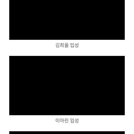
Views
김희율 입성
Views
이아린 입성