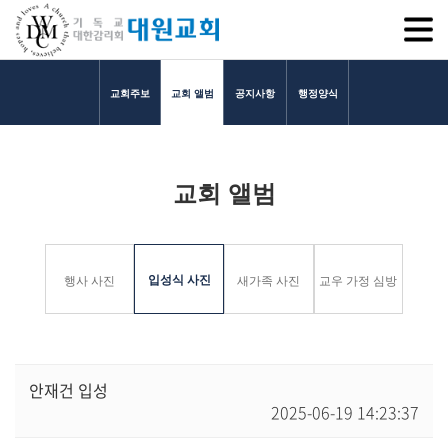
SITEM
교회주보
교회 앨범
공지사항
행정양식
교회소개
교회 앨범
교회소개
담임목사 인사말
연혁
입성식 사진
행사 사진
새가족 사진
교우 가정 심방
1971~1996
2000~2009
2010~2019
2020~2023
안재건 입성
섬기는 이들
2025-06-19 14:23:37
담임목사