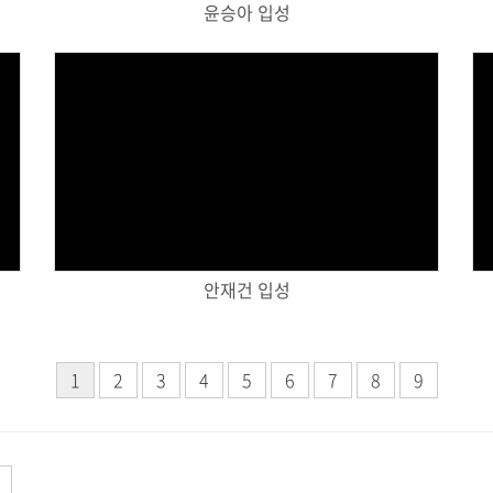
윤승아 입성
Views
안재건 입성
1
2
3
4
5
6
7
8
9