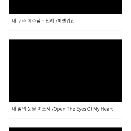
내 구주 예수님 + 입례 /히엘워십
Views
내 맘의 눈을 여소서 /Open The Eyes Of My Heart