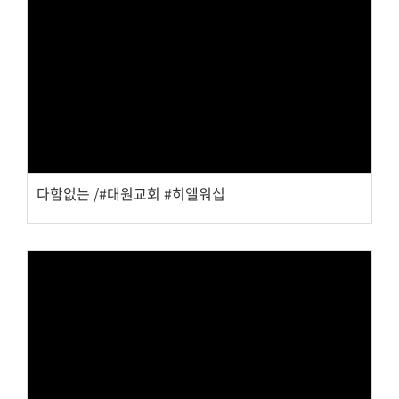
Views
다함없는 /#대원교회 #히엘워십
Views