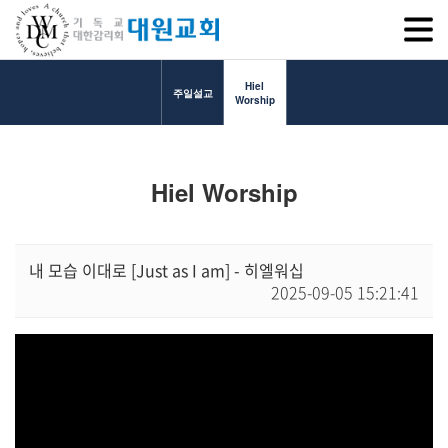
SITEM
Hiel
주일설교
Worship
교회소개
Hiel Worship
교회소개
담임목사 인사말
연혁
내 모습 이대로 [Just as I am] - 히엘워십
2025-09-05 15:21:41
1971~1996
2000~2009
2010~2019
2020~2023
섬기는 이들
담임목사