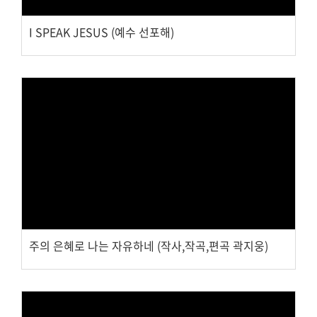
교회주보
I SPEAK JESUS (예수 선포해)
교회 앨범
행사 사진
입성식 사진
새가족 사진
교우 가정 심방
공지사항
행정양식
Views
주의 은혜로 나는 자유하네 (작사,작곡,편곡 곽지웅)