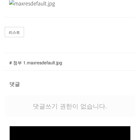
말씀과 찬양
주일설교
Hiel Worship
리스트
교육과 훈련
# 첨부 1.maxresdefault.jpg
교회학교
댓글
영아부
유치부
유년부
댓글쓰기 권한이 없습니다.
초등부
청소년부
대원 어와나 클럽
청년부