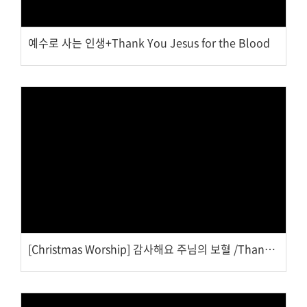
예수로 사는 인생+Thank You Jesus for the Blood
Views
[Christmas Worship] 감사해요 주님의 보혈 /Thank You Jesus for the Blood