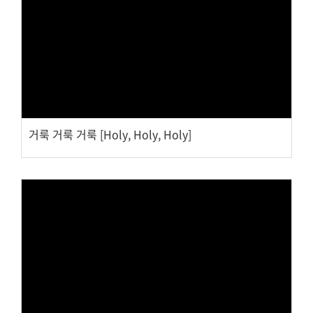
대원 크리스천 아카데미
Views
복지와 선교
굿패밀리 복지재단
거룩 거룩 거룩 [Holy, Holy, Holy]
대원 전도대
스포츠선교회
국내선교
해외선교
법인후원금내역
Views
소식과 나눔