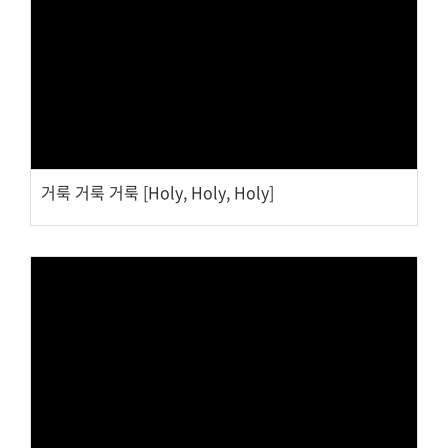
대원 크리스천 아카데미
Views
복지와 선교
굿패밀리 복지재단
거룩 거룩 거룩 [Holy, Holy, Holy]
대원 전도대
스포츠선교회
국내선교
해외선교
법인후원금내역
Views
소식과 나눔