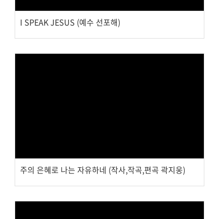
교회주보
I SPEAK JESUS (예수 선포해)
교회 앨범
행사 사진
입성식 사진
새가족 사진
교우 가정 심방
공지사항
행정양식
Views
주의 은혜로 나는 자유하네 (작사,작곡,편곡 곽지웅)