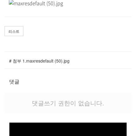
말씀과 찬양
주일설교
Hiel Worship
리스트
교육과 훈련
# 첨부 1.maxresdefault (50).jpg
교회학교
댓글
영아부
유치부
유년부
댓글쓰기 권한이 없습니다.
초등부
청소년부
대원 어와나 클럽
청년부