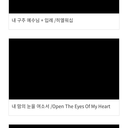
내 구주 예수님 + 입례 /히엘워십
Views
내 맘의 눈을 여소서 /Open The Eyes Of My Heart