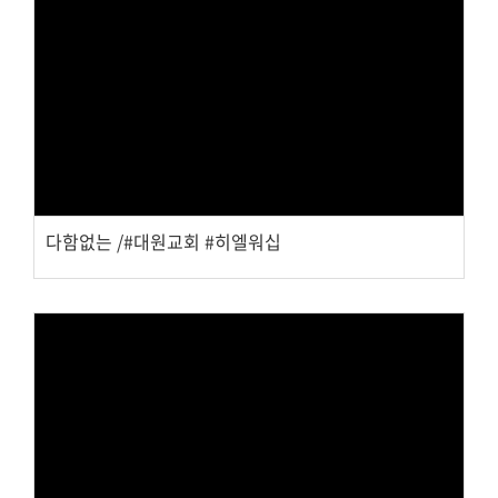
Views
다함없는 /#대원교회 #히엘워십
Views