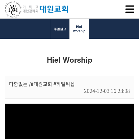
SITEM
Hiel
주일설교
Worship
교회소개
Hiel Worship
교회소개
담임목사 인사말
연혁
다함없는 /#대원교회 #히엘워십
2024-12-03 16:23:08
1971~1996
2000~2009
2010~2019
2020~2023
섬기는 이들
담임목사