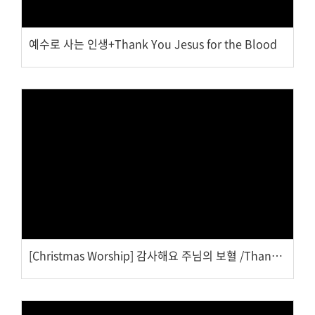
예수로 사는 인생+Thank You Jesus for the Blood
Views
[Christmas Worship] 감사해요 주님의 보혈 /Thank You Jesus for the Blood