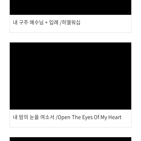
내 구주 예수님 + 입례 /히엘워십
Views
내 맘의 눈을 여소서 /Open The Eyes Of My Heart