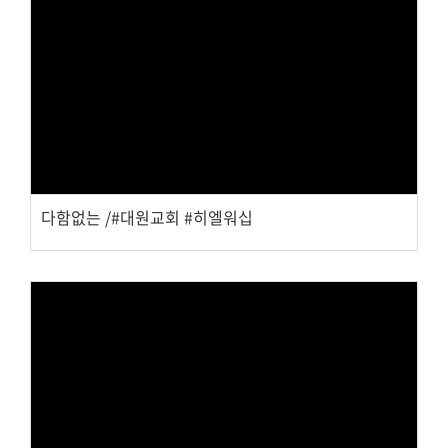
Views
다함없는 /#대원교회 #히엘워십
Views