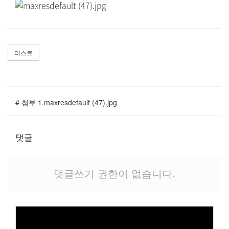
말씀과 찬양
주일설교
Hiel Worship
리스트
교육과 훈련
# 첨부 1.maxresdefault (47).jpg
교회학교
댓글
영아부
유치부
유년부
댓글쓰기 권한이 없습니다.
초등부
청소년부
대원 어와나 클럽
청년부