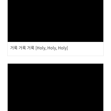
대원 크리스천 아카데미
Views
복지와 선교
굿패밀리 복지재단
거룩 거룩 거룩 [Holy, Holy, Holy]
대원 전도대
스포츠선교회
국내선교
해외선교
법인후원금내역
Views
소식과 나눔