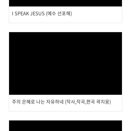
교회주보
I SPEAK JESUS (예수 선포해)
교회 앨범
행사 사진
입성식 사진
새가족 사진
교우 가정 심방
공지사항
행정양식
Views
주의 은혜로 나는 자유하네 (작사,작곡,편곡 곽지웅)