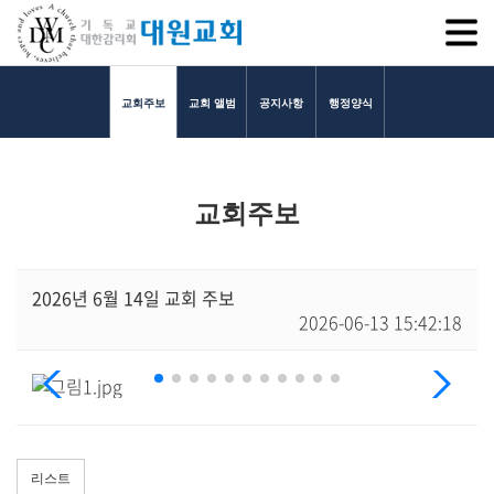
SITEM
교회주보
교회 앨범
공지사항
행정양식
교회소개
교회주보
교회소개
담임목사 인사말
연혁
2026년 6월 14일 교회 주보
2026-06-13 15:42:18
1971~1996
2000~2009
2010~2019
2020~2023
섬기는 이들
담임목사
리스트