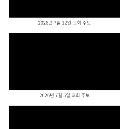
교회주보
교회 앨범
2026년 7월 12일 교회 주보
행사 사진
입성식 사진
새가족 사진
교우 가정 심방
공지사항
행정양식
Views
2026년 7월 5일 교회 주보