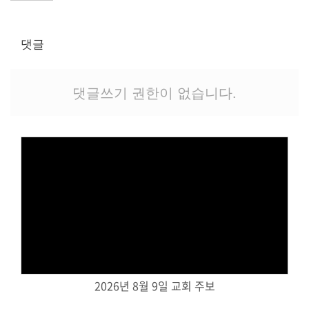
교역자
사역자
댓글
장로
예배 안내
차량 운행
댓글쓰기 권한이 없습니다.
금광동-은행동
수정구
상대원3동,하대원
목현동
태전동
곤지암,광주
분당,도촌동
Views
동판교,야탑
오시는 길
2026년 8월 9일 교회 주보