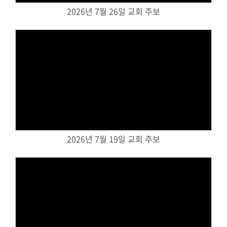
2026년 7월 26일 교회 주보
대원 크리스천 아카데미
복지와 선교
굿패밀리 복지재단
Views
대원 전도대
스포츠선교회
국내선교
2026년 7월 19일 교회 주보
해외선교
법인후원금내역
소식과 나눔
Views