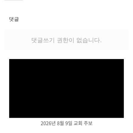
교역자
사역자
댓글
장로
예배 안내
차량 운행
댓글쓰기 권한이 없습니다.
금광동-은행동
수정구
상대원3동,하대원
목현동
태전동
곤지암,광주
분당,도촌동
Views
동판교,야탑
오시는 길
2026년 8월 9일 교회 주보