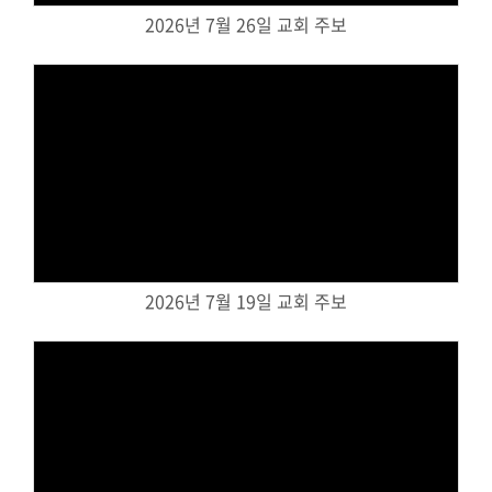
2026년 7월 26일 교회 주보
대원 크리스천 아카데미
복지와 선교
굿패밀리 복지재단
Views
대원 전도대
스포츠선교회
국내선교
2026년 7월 19일 교회 주보
해외선교
법인후원금내역
소식과 나눔
Views