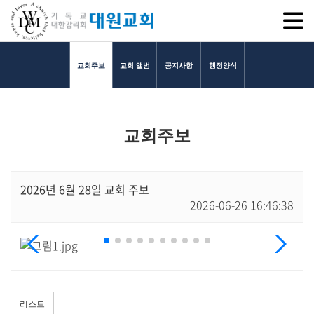
SITEM
교회주보
교회 앨범
공지사항
행정양식
교회소개
교회주보
교회소개
담임목사 인사말
연혁
2026년 6월 28일 교회 주보
2026-06-26 16:46:38
1971~1996
2000~2009
2010~2019
2020~2023
섬기는 이들
담임목사
리스트