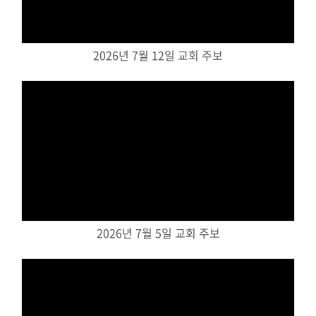
교회주보
교회 앨범
2026년 7월 12일 교회 주보
행사 사진
입성식 사진
새가족 사진
교우 가정 심방
공지사항
행정양식
Views
2026년 7월 5일 교회 주보