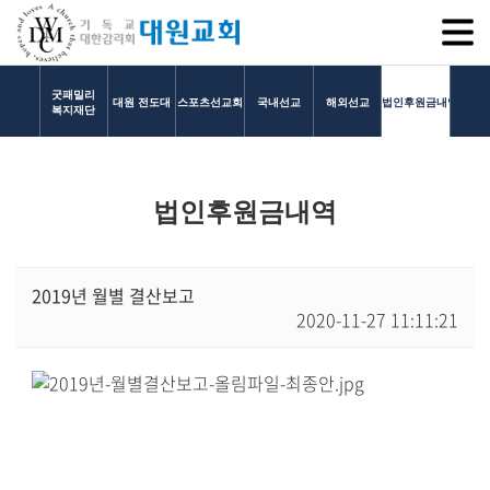
SITEM
굿패밀리
대원 전도대
스포츠선교회
국내선교
해외선교
법인후원금내역
복지재단
교회소개
법인후원금내역
교회소개
담임목사 인사말
연혁
2019년 월별 결산보고
2020-11-27 11:11:21
1971~1996
2000~2009
2010~2019
2020~2023
섬기는 이들
담임목사