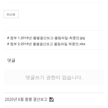
교역자
사역자
리스트
장로
예배 안내
차량 운행
금광동-은행동
# 첨부 1.2019년-월별결산보고-올림파일-최종안.jpg
수정구
# 첨부 2.2019년 월별결산보고 올림파일 최종안.xlsx
상대원3동,하대원
목현동
댓글
태전동
곤지암,광주
댓글쓰기 권한이 없습니다.
분당,도촌동
동판교,야탑
오시는 길
2020년 6월 월별 결산보고