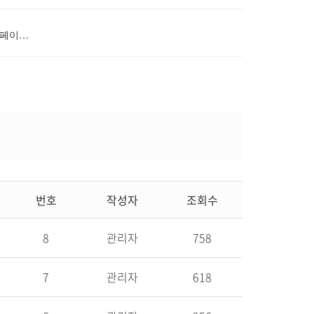
# 첨부 3.2019년 월별결산보고 홈페이지 올림파일(9월)-1.xlsx
번호
작성자
조회수
8
관리자
758
7
관리자
618