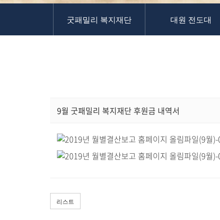
교역자
굿패밀리 복지재단
대원 전도대
사역자
장로
예배 안내
차량 운행
금광동-은행동
수정구
상대원3동,하대원
9월 굿패밀리 복지재단 후원금 내역서
목현동
태전동
곤지암,광주
분당,도촌동
동판교,야탑
오시는 길
리스트