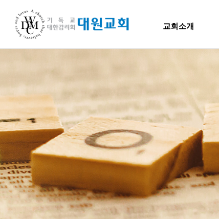
교회소개
교회소개
교회소개
말씀
담임목사 인사말
H
연혁
교회소개
주일
섬기는 이들
담임목사
담임목사 인사말
Hiel 
교역자
연혁
사역자
장로
1971~1996
예배 안내
2000~2009
차량 운행
2010~2019
오시는 길
2020~2023
섬기는 이들
담임목사