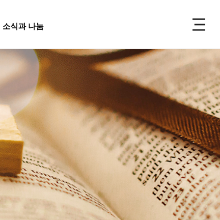
P
소식과 나눔
주보
선교
소식과 나눔
 앨범
사 사진
성식 사진
 복지재단
교회주보
가족 사진
도대
교회 앨범
우 가정 심방
교회
행사 사진
사항
입성식 사진
양식
새가족 사진
교우 가정 심방
금내역
공지사항
행정양식