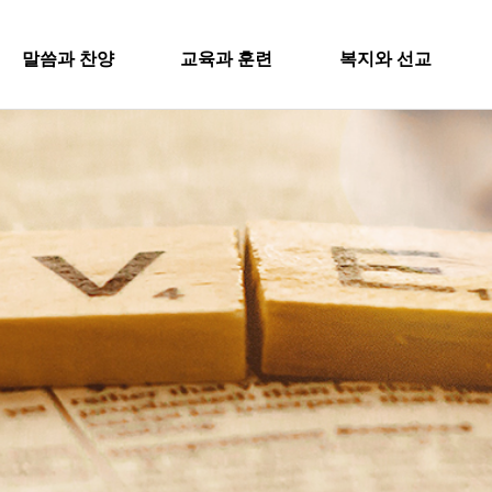
SITEMA
말씀과 찬양
교육과 훈련
복지와 선교
주일설교
교회학교
굿패밀리 복지재단
교회
과 찬양
교육과 훈련
복지와 
영아부
iel Worship
대원 전도대
교회
유치부
행
스포츠선교회
유년부
입
설교
교회학교
굿패밀리
국내선교
초등부
새
해외선교
Worship
영아부
대원 전
청소년부
교
법인후원금내역
대원 어와나 클럽
유치부
스포츠선
공지
청년부
유년부
행정
국내선교
대원 크리스천 아카데미
초등부
해외선교
청소년부
법인후원
대원 어와나 클럽
청년부
대원 크리스천 아카데미