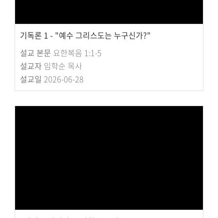
기독론 1 - "예수 그리스도는 누구신가?"
설교 본문
요한복음 1:1-5
설교자
임학순 목사
설교일
2026-06-28