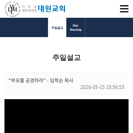
SITEM
Hiel
주일설교
Worship
교회소개
주일설교
교회소개
담임목사 인사말
연혁
"부모를 공경하라" - 임학순 목사
2026-05-15 10:56:53
1971~1996
2000~2009
2010~2019
2020~2023
섬기는 이들
담임목사