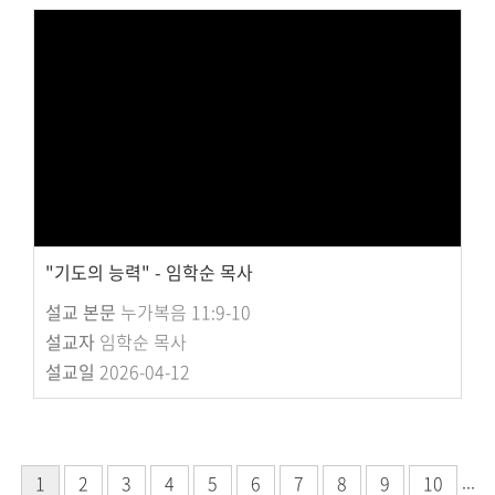
"기도의 능력" - 임학순 목사
설교 본문
누가복음 11:9-10
설교자
임학순 목사
설교일
2026-04-12
...
1
2
3
4
5
6
7
8
9
10