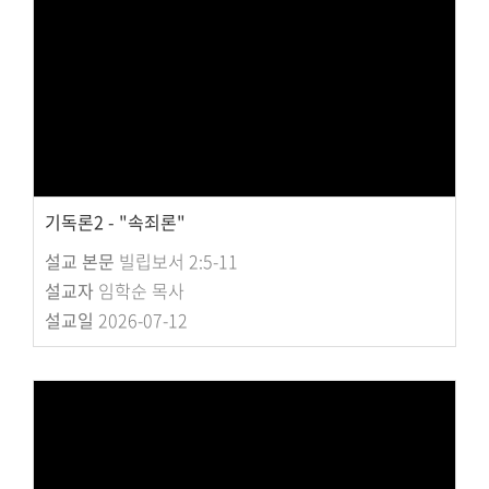
교회주보
교회 앨범
행사 사진
입성식 사진
새가족 사진
교우 가정 심방
공지사항
기독론2 - "속죄론"
행정양식
설교 본문
빌립보서 2:5-11
설교자
임학순 목사
설교일
2026-07-12