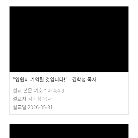
"영원히 기억될 것입니다!" - 김학성 목사
설교 본문
여호수아 4:4-9
설교자
김학성 목사
설교일
2026-05-31