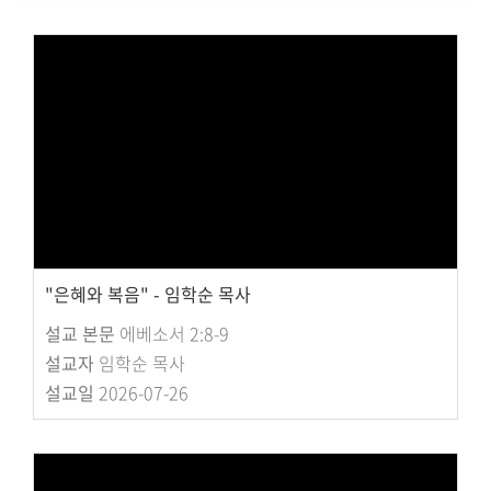
대원 크리스천 아카데미
복지와 선교
굿패밀리 복지재단
대원 전도대
스포츠선교회
국내선교
"은혜와 복음" - 임학순 목사
해외선교
설교 본문
에베소서 2:8-9
법인후원금내역
설교자
임학순 목사
설교일
2026-07-26
소식과 나눔