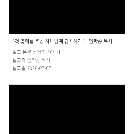
"첫 열매를 주신 하나님께 감사하라" - 임학순 목사
설교 본문
신명기 26:1-11
설교자
임학순 목사
설교일
2026-07-05