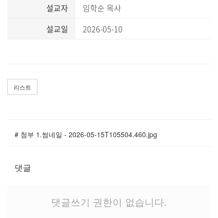
말씀과 찬양
설교자
임학순 목사
설교일
2026-05-10
주일설교
Hiel Worship
리스트
교육과 훈련
교회학교
# 첨부 1.썸네일 - 2026-05-15T105504.460.jpg
영아부
유치부
유년부
댓글
초등부
청소년부
댓글쓰기 권한이 없습니다.
대원 어와나 클럽
청년부