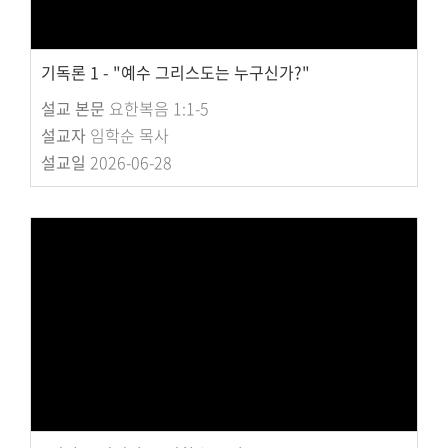
기독론 1 - "예수 그리스도는 누구신가?"
설교 본문
요한복음 1:1-5
설교자
임학순 목사
설교일
2026-06-28