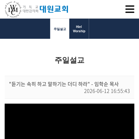
SITEM
Hiel
주일설교
Worship
교회소개
주일설교
교회소개
담임목사 인사말
연혁
"듣기는 속히 하고 말하기는 더디 하라" - 임학순 목사
2026-06-12 16:55:43
1971~1996
2000~2009
2010~2019
2020~2023
섬기는 이들
담임목사