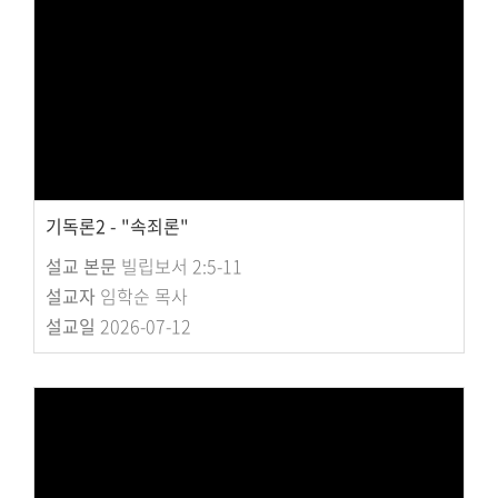
교회주보
교회 앨범
행사 사진
입성식 사진
새가족 사진
교우 가정 심방
공지사항
기독론2 - "속죄론"
행정양식
설교 본문
빌립보서 2:5-11
설교자
임학순 목사
설교일
2026-07-12