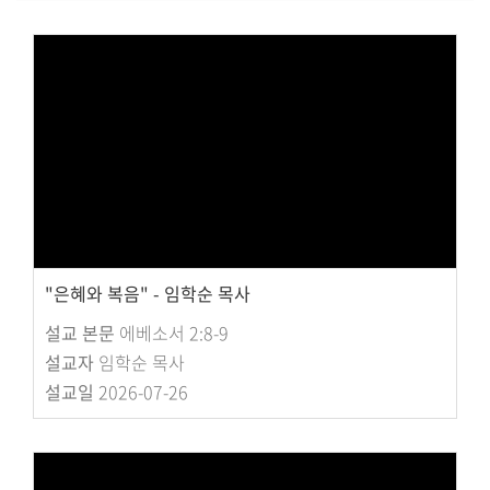
대원 크리스천 아카데미
복지와 선교
굿패밀리 복지재단
대원 전도대
스포츠선교회
국내선교
"은혜와 복음" - 임학순 목사
해외선교
설교 본문
에베소서 2:8-9
법인후원금내역
설교자
임학순 목사
설교일
2026-07-26
소식과 나눔