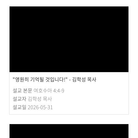
"영원히 기억될 것입니다!" - 김학성 목사
설교 본문
여호수아 4:4-9
설교자
김학성 목사
설교일
2026-05-31