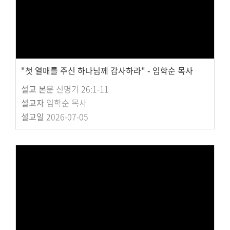
"첫 열매를 주신 하나님께 감사하라" - 임학순 목사
설교 본문
신명기 26:1-11
설교자
임학순 목사
설교일
2026-07-05