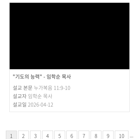
"기도의 능력" - 임학순 목사
설교 본문
누가복음 11:9-10
설교자
임학순 목사
설교일
2026-04-12
...
1
2
3
4
5
6
7
8
9
10