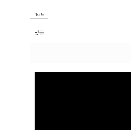
리스트
댓글
Views