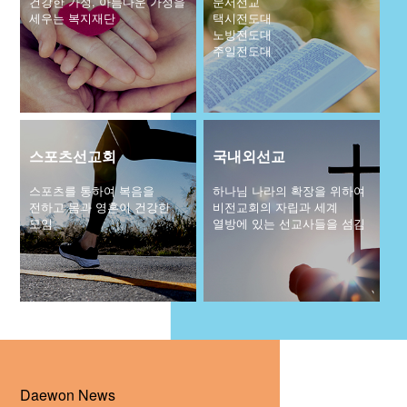
건강한 가정, 아름다운 가정을
문서선교
세우는 복지재단
택시전도대
교회주보
노방전도대
주일전도대
교회 앨범
행사 사진
입성식 사진
새가족 사진
교우 가정 심방
스포츠선교회
국내외선교
공지사항
스포츠를 통하여 복음을
하나님 나라의 확장을 위하여
행정양식
전하고 몸과 영혼이 건강한
비전교회의 자립과 세계
모임
열방에 있는 선교사들을 섬김
Daewon News