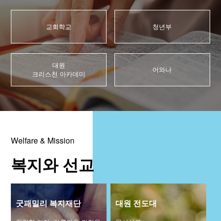
청년부
대원 크리스천 아카데미
교회학교
청년부
복지와 선교
대원
어와나
크리스천 아카데미
굿패밀리 복지재단
대원 전도대
스포츠선교회
국내선교
Welfare & Mission
해외선교
복지와 선교
법인후원금내역
소식과 나눔
굿패밀리 복지재단
대원 전도대