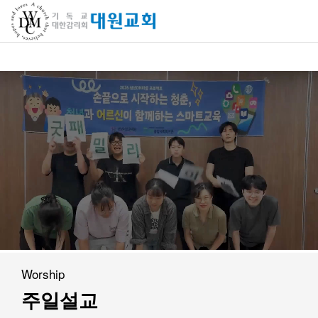
교회소개
교회소개
담임목사 인사말
연혁
1971~1996
2000~2009
2010~2019
2020~2023
Worship
섬기는 이들
주일설교
담임목사