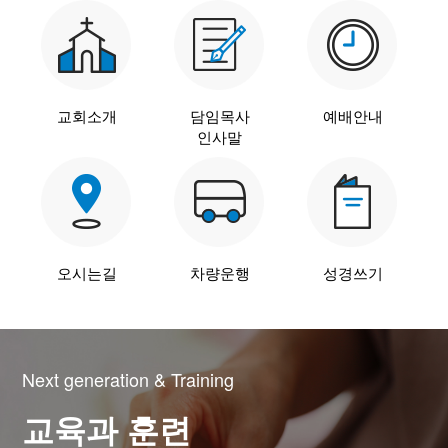
말씀과 찬양
주일설교
Hiel Worship
교회소개
담임목사
예배안내
인사말
교육과 훈련
교회학교
오시는길
차량운행
성경쓰기
영아부
유치부
유년부
초등부
Next generation & Training
청소년부
교육과 훈련
대원 어와나 클럽