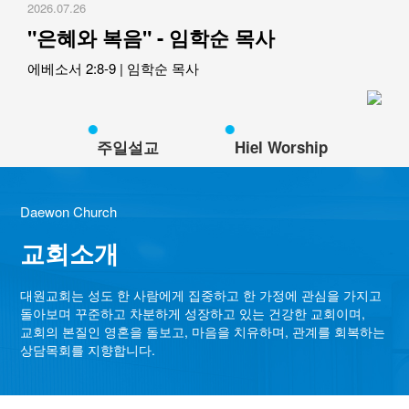
2026.07.26
교역자
"은혜와 복음" - 임학순 목사
사역자
장로
에베소서 2:8-9
|
임학순 목사
예배 안내
차량 운행
금광동-은행동
주일설교
Hiel Worship
수정구
상대원3동,하대원
Daewon Church
목현동
태전동
교회소개
곤지암,광주
분당,도촌동
대원교회는 성도 한 사람에게 집중하고 한 가정에 관심을 가지고
돌아보며 꾸준하고 차분하게 성장하고 있는
건강한 교회이며,
동판교,야탑
교회의 본질인 영혼을 돌보고, 마음을 치유하며, 관계를 회복하는
오시는 길
상담목회를 지향합니다.