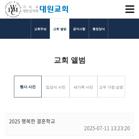
SITEM
교회주보
교회 앨범
공지사항
행정양식
교회소개
교회 앨범
교회소개
담임목사 인사말
연혁
행사 사진
입성식 사진
새가족 사진
교우 가정 심방
1971~1996
2000~2009
2010~2019
2020~2023
2025 행복한 결혼학교
섬기는 이들
2025-07-11 13:23:20
담임목사