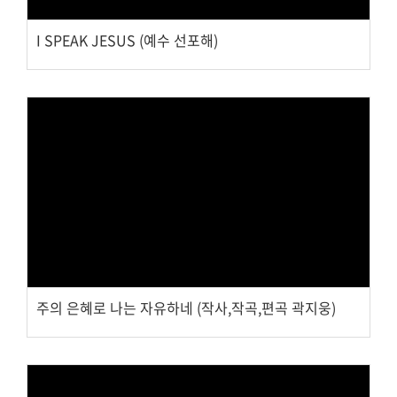
교회주보
I SPEAK JESUS (예수 선포해)
교회 앨범
행사 사진
입성식 사진
새가족 사진
교우 가정 심방
공지사항
행정양식
Views
주의 은혜로 나는 자유하네 (작사,작곡,편곡 곽지웅)