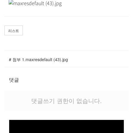
말씀과 찬양
주일설교
Hiel Worship
리스트
교육과 훈련
# 첨부 1.maxresdefault (43).jpg
교회학교
댓글
영아부
유치부
유년부
댓글쓰기 권한이 없습니다.
초등부
청소년부
대원 어와나 클럽
청년부