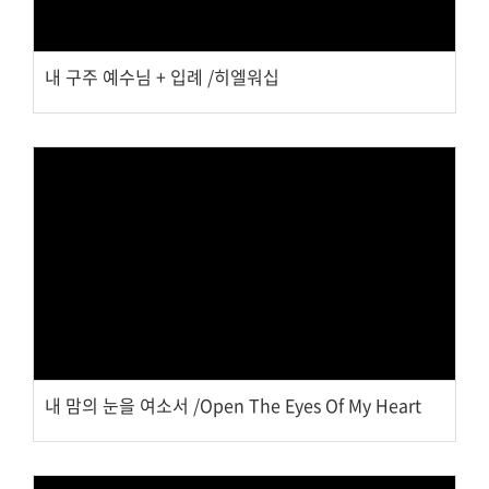
내 구주 예수님 + 입례 /히엘워십
Views
내 맘의 눈을 여소서 /Open The Eyes Of My Heart