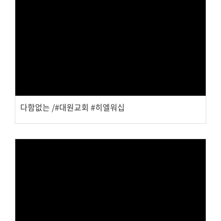
Views
다함없는 /#대원교회 #히엘워십
Views