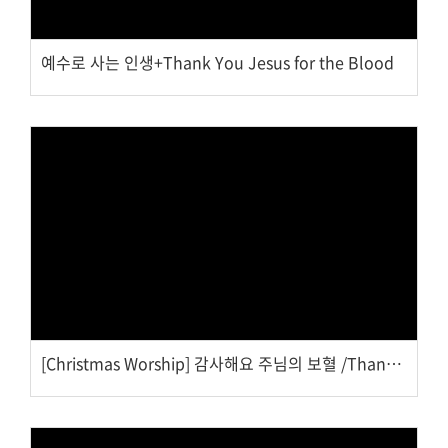
예수로 사는 인생+Thank You Jesus for the Blood
Views
[Christmas Worship] 감사해요 주님의 보혈 /Thank You Jesus for the Blood