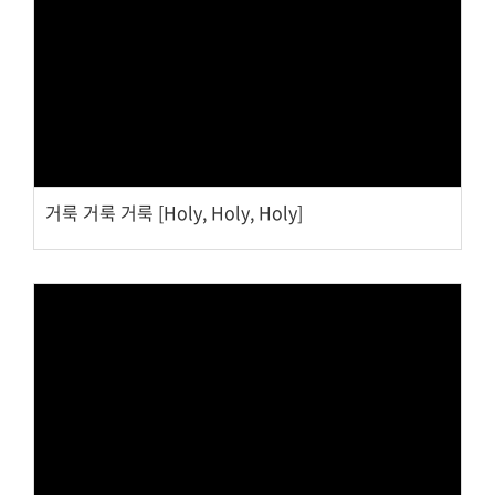
대원 크리스천 아카데미
Views
복지와 선교
굿패밀리 복지재단
거룩 거룩 거룩 [Holy, Holy, Holy]
대원 전도대
스포츠선교회
국내선교
해외선교
법인후원금내역
Views
소식과 나눔