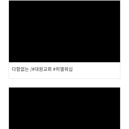
Views
다함없는 /#대원교회 #히엘워십
Views