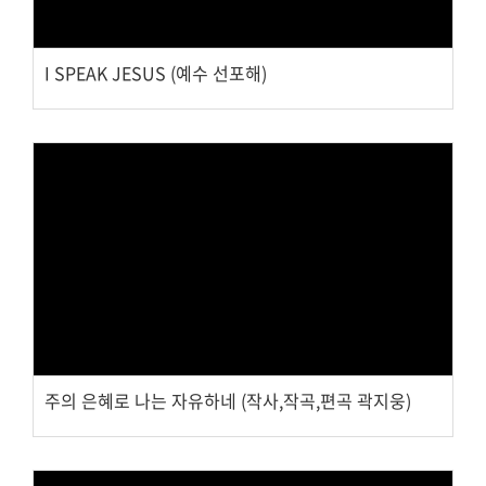
교회주보
교회 앨범
I SPEAK JESUS (예수 선포해)
행사 사진
입성식 사진
새가족 사진
교우 가정 심방
공지사항
행정양식
Views
주의 은혜로 나는 자유하네 (작사,작곡,편곡 곽지웅)