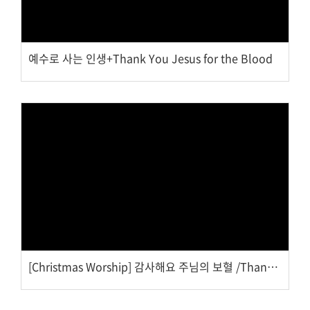
예수로 사는 인생+Thank You Jesus for the Blood
Views
[Christmas Worship] 감사해요 주님의 보혈 /Thank You Jesus for the Blood