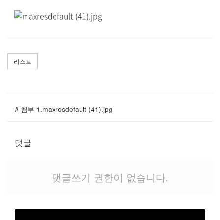
말씀과 찬양
주일설교
Hiel Worship
리스트
교육과 훈련
# 첨부 1.maxresdefault (41).jpg
교회학교
영아부
댓글
유치부
유년부
댓글쓰기 권한이 없습니다.
초등부
청소년부
대원 어와나 클럽
청년부