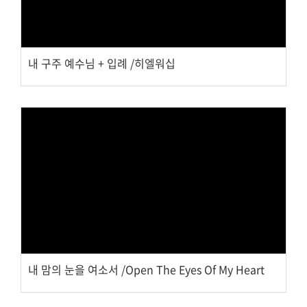
내 구주 예수님 + 입례 /히엘워십
Views
내 맘의 눈을 여소서 /Open The Eyes Of My Heart