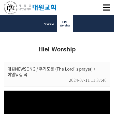
SITEM
Hiel
주일설교
Worship
교회소개
Hiel Worship
교회소개
담임목사 인사말
연혁
대원NEWSONG / 주기도문 (The Lord`s prayer) /
히엘워십 곡
1971~1996
2024-07-11 11:37:40
2000~2009
2010~2019
2020~2023
섬기는 이들
담임목사