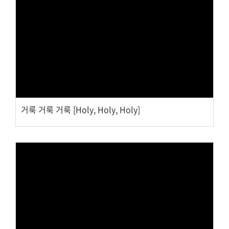
대원 크리스천 아카데미
Views
복지와 선교
굿패밀리 복지재단
대원 전도대
거룩 거룩 거룩 [Holy, Holy, Holy]
스포츠선교회
국내선교
해외선교
법인후원금내역
소식과 나눔
Views