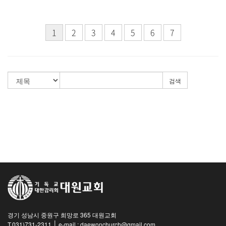
1
2
3
4
5
6
7
검색
경기 성남시 중원구 희망로 365 대원교회
|
T.031)731-2311
e-mail : daewonchurch@gmail.com