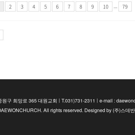
...
2
3
4
5
6
7
8
9
10
79
중원구 희망로 365 대원교회
|
T.031)731-2311
|
e-mail : daewo
 DAEWONCHURCH. All rights reserved.
Designed by
(주)스데