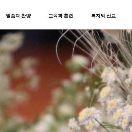
SITEMA
말씀과 찬양
교육과 훈련
복지와 선교
주일설교
교회학교
굿패밀리 복지재단
교회
과 찬양
교육과 훈련
복지와 
영아부
iel Worship
대원 전도대
교회
유치부
행
스포츠선교회
유년부
입
설교
교회학교
굿패밀리
국내선교
초등부
새
해외선교
Worship
영아부
대원 전
청소년부
교
법인후원금내역
대원 어와나 클럽
유치부
스포츠선
공지
청년부
유년부
행정
국내선교
대원 크리스천 아카데미
초등부
해외선교
청소년부
법인후원
대원 어와나 클럽
청년부
대원 크리스천 아카데미