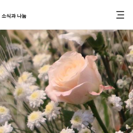
P
소식과 나눔
주보
선교
소식과 나눔
 앨범
사 사진
성식 사진
 복지재단
교회주보
가족 사진
도대
교회 앨범
우 가정 심방
교회
행사 사진
사항
입성식 사진
양식
새가족 사진
교우 가정 심방
금내역
공지사항
행정양식