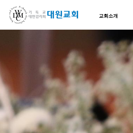
교회소개
교회소개
교회소개
말씀
담임목사 인사말
H
연혁
교회소개
주일
섬기는 이들
담임목사
담임목사 인사말
Hiel 
교역자
연혁
사역자
장로
1971~1996
예배 안내
2000~2009
차량 운행
2010~2019
오시는 길
2020~2023
섬기는 이들
담임목사