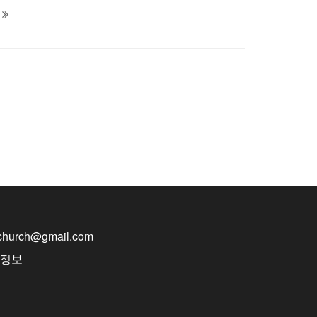
nchurch@gmail.com
반정보