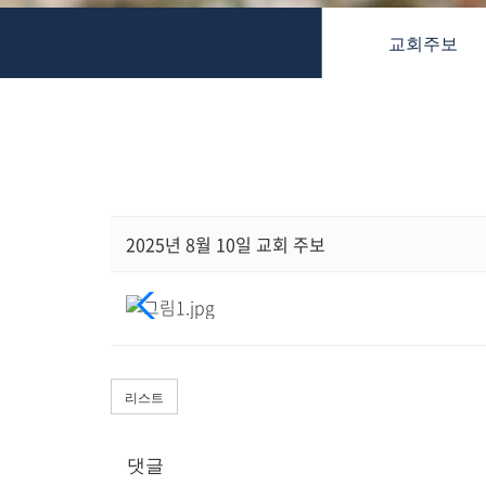
교역자
교회주보
사역자
장로
예배 안내
차량 운행
금광동-은행동
수정구
상대원3동,하대원
2025년 8월 10일 교회 주보
목현동
태전동
곤지암,광주
분당,도촌동
동판교,야탑
리스트
오시는 길
댓글