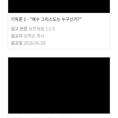
기독론 1 - "예수 그리스도는 누구신가?"
설교 본문
요한복음 1:1-5
설교자
임학순 목사
설교일
2026-06-28