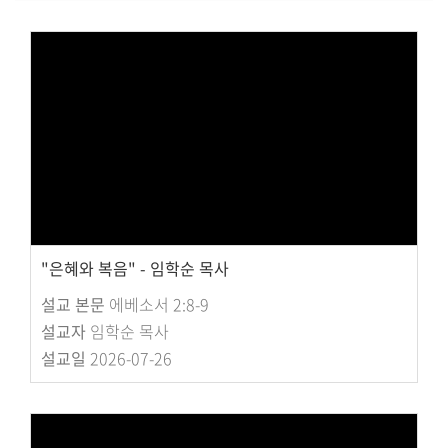
대원 크리스천 아카데미
복지와 선교
굿패밀리 복지재단
대원 전도대
스포츠선교회
국내선교
"은혜와 복음" - 임학순 목사
해외선교
설교 본문
에베소서 2:8-9
법인후원금내역
설교자
임학순 목사
설교일
2026-07-26
소식과 나눔