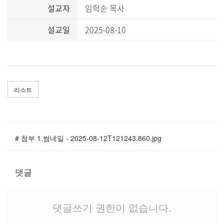
말씀과 찬양
설교자
임학순 목사
설교일
2025-08-10
주일설교
Hiel Worship
리스트
교육과 훈련
교회학교
# 첨부 1.썸네일 - 2025-08-12T121243.860.jpg
영아부
유치부
유년부
댓글
초등부
청소년부
댓글쓰기 권한이 없습니다.
대원 어와나 클럽
청년부