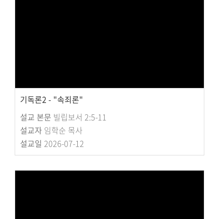
교회주보
교회 앨범
행사 사진
입성식 사진
새가족 사진
교우 가정 심방
공지사항
기독론2 - "속죄론"
행정양식
설교 본문
빌립보서 2:5-11
설교자
임학순 목사
설교일
2026-07-12