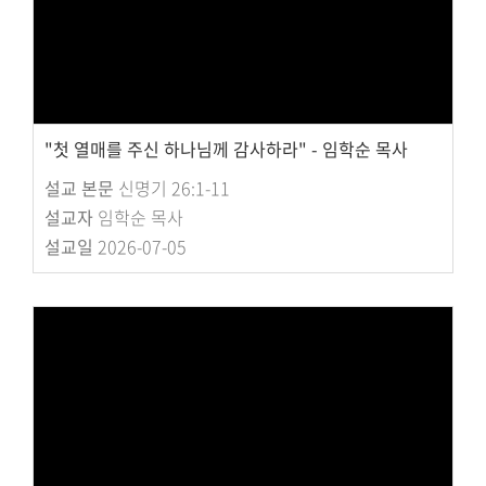
"첫 열매를 주신 하나님께 감사하라" - 임학순 목사
설교 본문
신명기 26:1-11
설교자
임학순 목사
설교일
2026-07-05