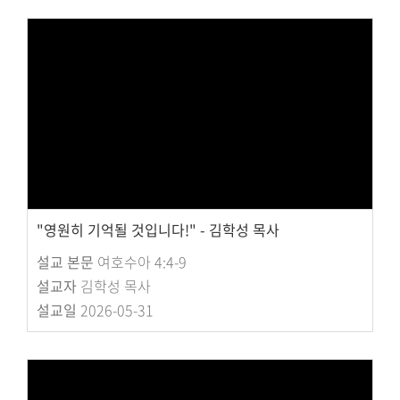
"영원히 기억될 것입니다!" - 김학성 목사
설교 본문
여호수아 4:4-9
설교자
김학성 목사
설교일
2026-05-31