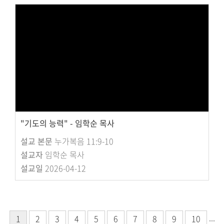
"기도의 능력" - 임학순 목사
설교 본문
누가복음 11:9-10
설교자
임학순 목사
설교일
2026-04-12
...
1
2
3
4
5
6
7
8
9
10