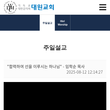
SITEM
Hiel
주일설교
Worship
교회소개
주일설교
교회소개
담임목사 인사말
연혁
"합력하여 선을 이루시는 하나님" - 임학순 목사
2025-08-12 12:14:27
1971~1996
2000~2009
2010~2019
2020~2023
섬기는 이들
담임목사