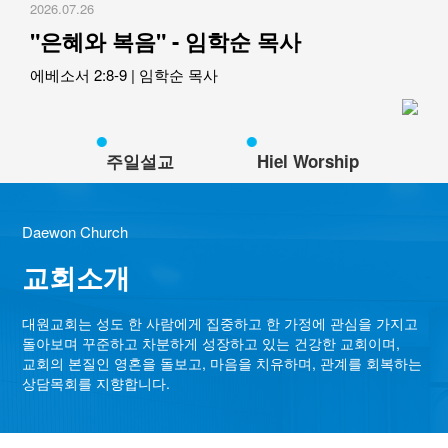
2026.07.26
교역자
"은혜와 복음" - 임학순 목사
사역자
장로
에베소서 2:8-9
|
임학순 목사
예배 안내
차량 운행
금광동-은행동
주일설교
Hiel Worship
수정구
상대원3동,하대원
Daewon Church
목현동
태전동
교회소개
곤지암,광주
분당,도촌동
대원교회는 성도 한 사람에게 집중하고 한 가정에 관심을 가지고
돌아보며 꾸준하고 차분하게 성장하고 있는
건강한 교회이며,
동판교,야탑
교회의 본질인 영혼을 돌보고, 마음을 치유하며, 관계를 회복하는
오시는 길
상담목회를 지향합니다.