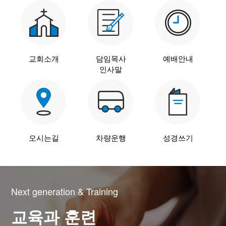
말씀과 찬양
주일설교
Hiel Worship
교회소개
담임목사
예배안내
인사말
교육과 훈련
교회학교
오시는길
차량운행
성경쓰기
영아부
유치부
유년부
초등부
Next generation & Training
청소년부
교육과 훈련
대원 어와나 클럽