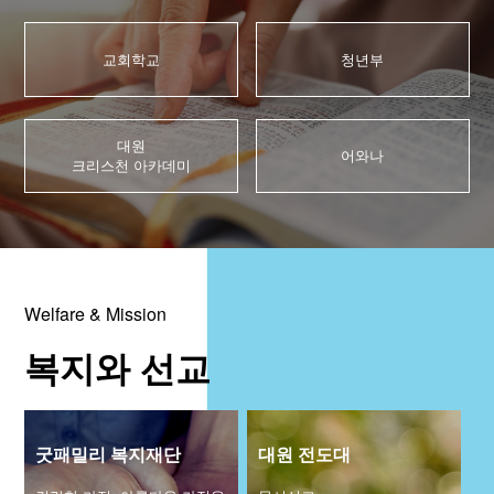
청년부
대원 크리스천 아카데미
교회학교
청년부
복지와 선교
대원
어와나
크리스천 아카데미
굿패밀리 복지재단
대원 전도대
스포츠선교회
국내선교
Welfare & Mission
해외선교
복지와 선교
법인후원금내역
소식과 나눔
굿패밀리 복지재단
대원 전도대