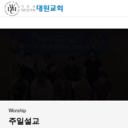
교회소개
교회소개
담임목사 인사말
연혁
1971~1996
2000~2009
2010~2019
2020~2023
Worship
섬기는 이들
주일설교
담임목사