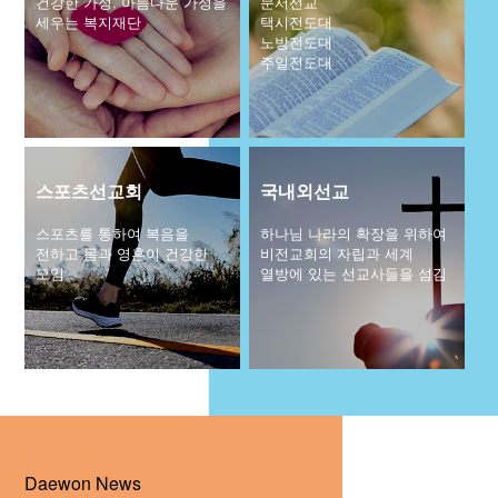
건강한 가정, 아름다운 가정을
문서선교
세우는 복지재단
택시전도대
교회주보
노방전도대
주일전도대
교회 앨범
행사 사진
입성식 사진
새가족 사진
교우 가정 심방
스포츠선교회
국내외선교
공지사항
스포츠를 통하여 복음을
하나님 나라의 확장을 위하여
행정양식
전하고 몸과 영혼이 건강한
비전교회의 자립과 세계
모임
열방에 있는 선교사들을 섬김
Daewon News